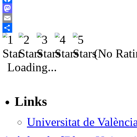
Facebook
Mastodon
Email
Comparteix
(No Rati
Loading...
Links
Universitat de Valènci