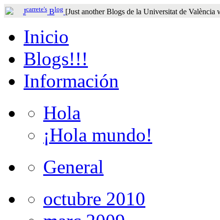
carrete's
log
J
B
[Just another Blogs de la Universitat de València
Inicio
Blogs!!!
Información
Hola
¡Hola mundo!
General
octubre 2010